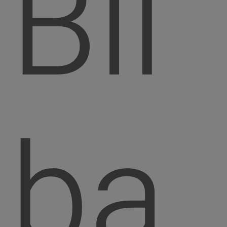
Bil
ba