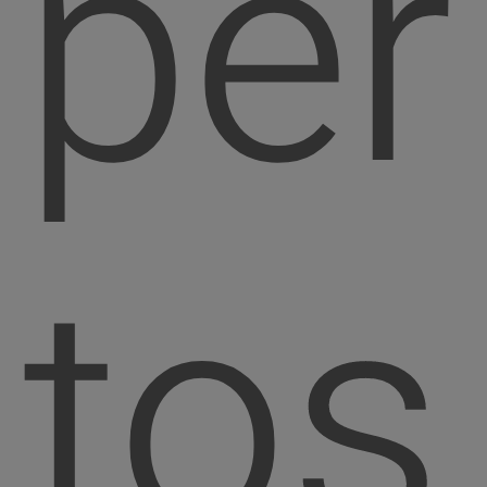
per
tos