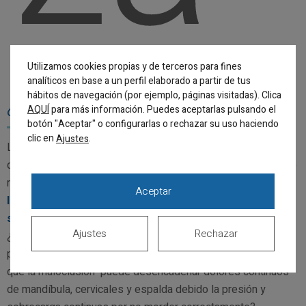
Utilizamos cookies propias y de terceros para fines
analíticos en base a un perfil elaborado a partir de tus
hábitos de navegación (por ejemplo, páginas visitadas). Clica
¿Qué es la
ortodoncia
?
AQUÍ
para más información. Puedes aceptarlas pulsando el
botón "Aceptar" o configurarlas o rechazar su uso haciendo
clic en
.
Ajustes
La
ortodoncia
es mucho más que una cuestión estética ya
que su principal misión es solucionar otros problemas mucho
más profundos. Su misión
es mejorar la mala posición de
Aceptar
los dientes y la manera en la que mordemos, poniendo
solución a la maloclusión dental.
Ajustes
Rechazar
¿Sabías que unos dientes torcidos o apiñados se limpian
peor y, por tanto, tienen un mayor riesgo de sufrir caries? ¿O
que la maloclusión puede desencadenar dolores continuos
de mandíbula, cervicales y espalda debido la presión y