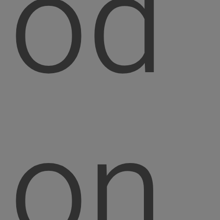
od
on