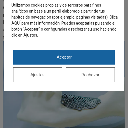
complejos para
corregir el rostro, malformaciones
Utilizamos cookies propias y de terceros para fines
congénitas y el cráneo
, deben ser realizadas por
analíticos en base a un perfil elaborado a partir de tus
profesionales en cirugía maxilofacial
.
hábitos de navegación (por ejemplo, páginas visitadas). Clica
En Clínica Santisteban contamos con expertos en ambas
AQUÍ
para más información. Puedes aceptarlas pulsando el
botón "Aceptar" o configurarlas o rechazar su uso haciendo
especialidades para ofrecerte el mejor tratamiento según tus
clic en
.
Ajustes
necesidades y preferencias.
Aceptar
Ajustes
Rechazar