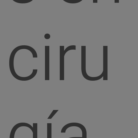
ciru
gía