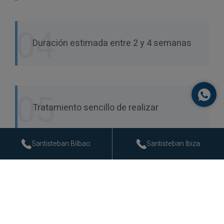
04
Duración estimada entre 2 y 4 semanas
05
Tratamiento sencillo de realizar
Santisteban Bilbao
Santisteban Ibiza
¿Qué tipos de
blanqueamiento dental