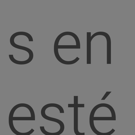
s en
esté