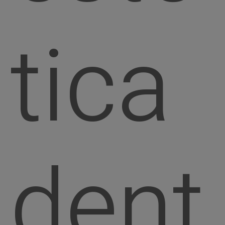
tica
dent