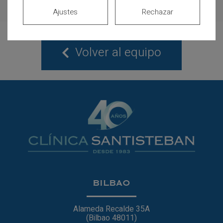
Ajustes
Rechazar
Volver al equipo
BILBAO
Alameda Recalde 35A
(Bilbao 48011)