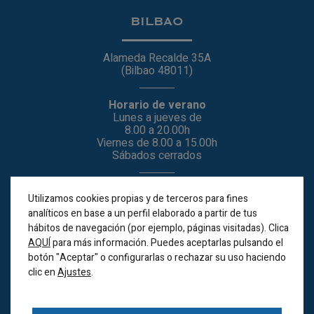
BILBAO
Alameda Recalde 35A
(Bilbao 48011)
Horario de verano
Lunes a jueves de
8.00 a 20.00h
Viernes de 8.00 a 15.00h
Sábados cerrados
944 44 38 00
Utilizamos cookies propias y de terceros para fines
686 517 005
(Whatsapp)
analíticos en base a un perfil elaborado a partir de tus
hábitos de navegación (por ejemplo, páginas visitadas). Clica
AQUÍ
para más información. Puedes aceptarlas pulsando el
IBIZA
botón "Aceptar" o configurarlas o rechazar su uso haciendo
clic en
.
Ajustes
Timbal 20
(San Jordi – Ibiza – 07817)