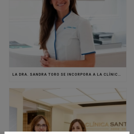
LA DRA. SANDRA TORO SE INCORPORA A LA CLÍNICA SANTISTEBAN PARA DAR VIDA AL ÁREA DE MEDICINA ESTÉTICA