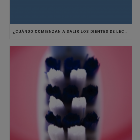
¿CUÁNDO COMIENZAN A SALIR LOS DIENTES DE LECHE Y A QUÉ EDAD SE CAEN?