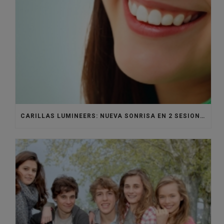
CARILLAS LUMINEERS: NUEVA SONRISA EN 2 SESIONES Y SIN ANESTESIA