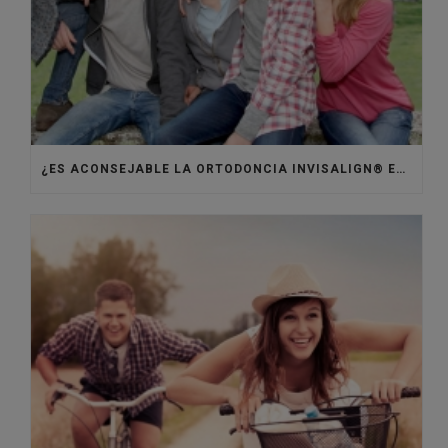
¿ES ACONSEJABLE LA ORTODONCIA INVISALIGN® EN ADOLESCENTES?