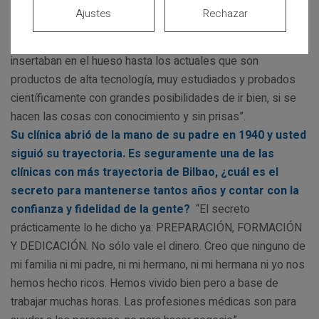
implantología ha sido muy importante desde los primeros
Ajustes
Rechazar
implantes que coloqué en el año 76. Han pasado de ser una
cosa bastante mecánica con tornillos y placas que se
insertaban en el hueso hasta los actuales que son
productos de alta tecnología, muy estudiados y probados
científicamente con grandes posibilidades de ir bien, si se
hacen las cosas con conocimiento y sin prisas”.
Su clínica abrió de la mano de su padre en 1940 y usted
siguió su trayectoria. Es seguramente una de las
clínicas con más trayectoria de Bilbao, ¿cuál es el
secreto para mantenerse tantos años y contar con la
confianza y fidelidad de la gente?
“El secreto
prácticamente lo he dicho ya: PREPARACIÓN, FORMACIÓN
Y DEDICACIÓN. No sólo vale el dinero. Creo que ninguno de
mi familia ni mi padre, ni mi hermano, ni mi hermana ni yo nos
hemos hecho ricos. Hemos vivido bien pero a base de
trabajar muchas horas. Las profesiones médicas son para