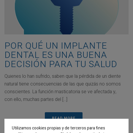
POR QUÉ UN IMPLANTE
DENTAL ES UNA BUENA
DECISIÓN PARA TU SALUD
Quienes lo han sufrido, saben que la pérdida de un diente
natural tiene consecuencias de las que quizás no somos
conscientes. La función masticatoria se ve afectada y,
con ello, muchas partes del [...]
READ MORE
Utilizamos cookies propias y de terceros para fines