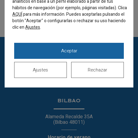
analíticos en base a un perfil elaborado a partir de tus
hábitos de navegación (por ejemplo, páginas visitadas). Clica
AQUÍ
para más información. Puedes aceptarlas pulsando el
botón "Aceptar" o configurarlas o rechazar su uso haciendo
clic en
.
Ajustes
Aceptar
Ajustes
Rechazar
BILBAO
Alameda Recalde 35A
(Bilbao 48011)
Horario de verano