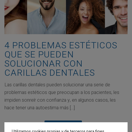
4 PROBLEMAS ESTÉTICOS
QUE SE PUEDEN
SOLUCIONAR CON
CARILLAS DENTALES
Las carillas dentales pueden solucionar una serie de
problemas estéticos que preocupan a los pacientes, les
impiden sonreír con confianza y, en algunos casos, les
hace tener una autoestima más [...]
READ MORE
Utilizamos cookies propias y de terceros para fines