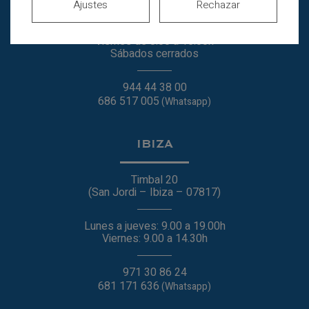
Horario de verano
Ajustes
Rechazar
Lunes a jueves de
8.00 a 20.00h
Viernes de 8.00 a 15.00h
Sábados cerrados
944 44 38 00
686 517 005
(Whatsapp)
IBIZA
Timbal 20
(San Jordi – Ibiza – 07817)
Lunes a jueves: 9.00 a 19.00h
Viernes: 9.00 a 14.30h
971 30 86 24
681 171 636
(Whatsapp)