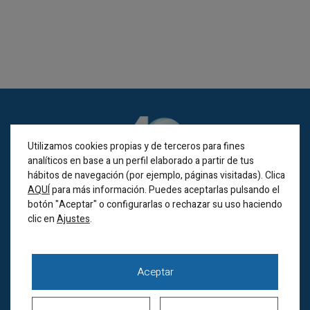
Utilizamos cookies propias y de terceros para fines
analíticos en base a un perfil elaborado a partir de tus
hábitos de navegación (por ejemplo, páginas visitadas). Clica
AQUÍ
para más información. Puedes aceptarlas pulsando el
botón "Aceptar" o configurarlas o rechazar su uso haciendo
clic en
.
Ajustes
BILBAO
Alameda Recalde 35A
Aceptar
(Bilbao 48011)