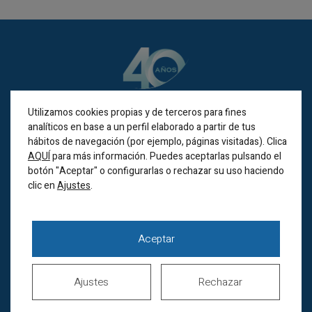
Utilizamos cookies propias y de terceros para fines
analíticos en base a un perfil elaborado a partir de tus
hábitos de navegación (por ejemplo, páginas visitadas). Clica
AQUÍ
para más información. Puedes aceptarlas pulsando el
BILBAO
botón "Aceptar" o configurarlas o rechazar su uso haciendo
clic en
.
Ajustes
Alameda Recalde 35A
(Bilbao 48011)
Aceptar
Horario de verano
Lunes a jueves de
8.00 a 20.00h
Ajustes
Rechazar
Viernes de 8.00 a 15.00h
Sábados cerrados