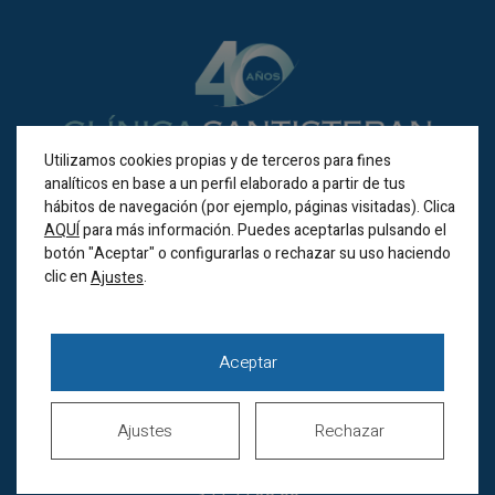
Utilizamos cookies propias y de terceros para fines
analíticos en base a un perfil elaborado a partir de tus
hábitos de navegación (por ejemplo, páginas visitadas). Clica
BILBAO
AQUÍ
para más información. Puedes aceptarlas pulsando el
botón "Aceptar" o configurarlas o rechazar su uso haciendo
clic en
.
Ajustes
Alameda Recalde 35A
(Bilbao 48011)
Horario de verano
Aceptar
Lunes a jueves de
8.00 a 20.00h
Viernes de 8.00 a 15.00h
Ajustes
Rechazar
Sábados cerrados
944 44 38 00