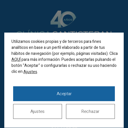
Utilizamos cookies propias y de terceros para fines
analíticos en base a un perfil elaborado a partir de tus
hábitos de navegación (por ejemplo, páginas visitadas). Clica
BILBAO
AQUÍ
para más información. Puedes aceptarlas pulsando el
botón "Aceptar" o configurarlas o rechazar su uso haciendo
clic en
.
Ajustes
Alameda Recalde 35A
(Bilbao 48011)
Horario de verano
Aceptar
Lunes a jueves de
8.00 a 20.00h
Viernes de 8.00 a 15.00h
Ajustes
Rechazar
Sábados cerrados
944 44 38 00