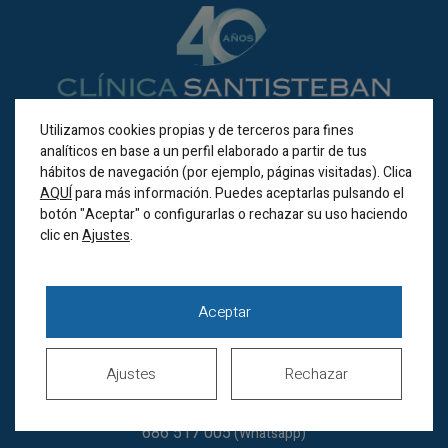
Utilizamos cookies propias y de terceros para fines
analíticos en base a un perfil elaborado a partir de tus
hábitos de navegación (por ejemplo, páginas visitadas). Clica
BILBAO
AQUÍ
para más información. Puedes aceptarlas pulsando el
botón "Aceptar" o configurarlas o rechazar su uso haciendo
Alameda Recalde 35A
clic en
.
Ajustes
(Bilbao 48011)
Horario de verano
Lunes a jueves de
Aceptar
8.00 a 20.00h
Viernes de 8.00 a 15.00h
Sábados cerrados
Ajustes
Rechazar
944 44 38 00
686 517 005
(Whatsapp)