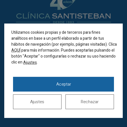
Utilizamos cookies propias y de terceros para fines
analíticos en base a un perfil elaborado a partir de tus
BILBAO
hábitos de navegación (por ejemplo, páginas visitadas). Clica
AQUÍ
para más información. Puedes aceptarlas pulsando el
Alameda Recalde 35A
botón "Aceptar" o configurarlas o rechazar su uso haciendo
(Bilbao 48011)
clic en
.
Ajustes
Horario de verano
Lunes a jueves de
8.00 a 20.00h
Aceptar
Viernes de 8.00 a 15.00h
Sábados cerrados
Ajustes
Rechazar
944 44 38 00
686 517 005
(Whatsapp)