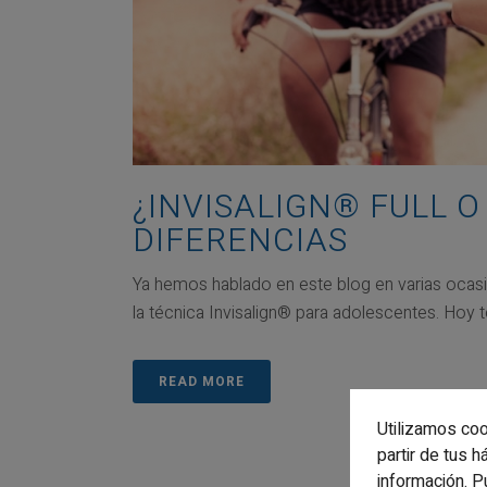
¿INVISALIGN® FULL O
DIFERENCIAS
Ya hemos hablado en este blog en varias ocasi
la técnica Invisalign® para adolescentes. Hoy te
READ MORE
Utilizamos coo
partir de tus 
información. P