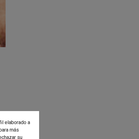
fil elaborado a
para más
rechazar su