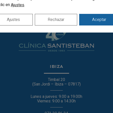
clic en
.
Ajustes
Ajustes
Rechazar
Aceptar
IBIZA
Timbal 20
(San Jordi – Ibiza – 07817)
Lunes a jueves: 9.00 a 19.00h
Viernes: 9.00 a 14.30h