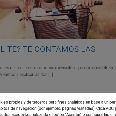
 LITE? TE CONTAMOS LAS
ones de lo que es la ortodoncia invisible y qué opciones ofrece
 vamos a explicar las dos [...]
kies propias y de terceros para fines analíticos en base a un per
hábitos de navegación (por ejemplo, páginas visitadas). Clica
AQUÍ
uedes aceptarlas pulsando el botón "Aceptar" o configurarlas o 