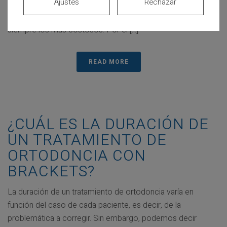
Ajustes
Rechazar
el tipo de aparatología utilizada y la duración del
tratamiento. Dicho esto, los métodos estéticos serán
siempre los más costosos. Por el [...]
READ MORE
¿CUÁL ES LA DURACIÓN DE
UN TRATAMIENTO DE
ORTODONCIA CON
BRACKETS?
La duración de un tratamiento de ortodoncia varía en
función del caso de cada paciente, es decir, de la
problemática a corregir. Sin embargo, podemos decir