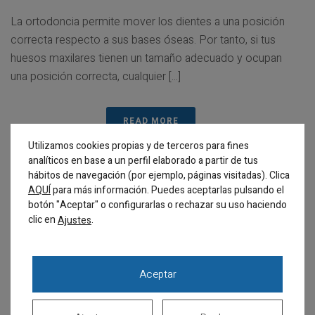
La ortodoncia permite mover los dientes a una posición
correcta respecto a sus bases óseas. Por tanto, si tus
huesos maxilares tienen un tamaño adecuado y ocupan
una posición correcta, cualquier [...]
READ MORE
Utilizamos cookies propias y de terceros para fines
analíticos en base a un perfil elaborado a partir de tus
hábitos de navegación (por ejemplo, páginas visitadas). Clica
AQUÍ
para más información. Puedes aceptarlas pulsando el
¿CUÁNTO CUESTA UN
botón "Aceptar" o configurarlas o rechazar su uso haciendo
clic en
.
Ajustes
TRATAMIENTO DE
ORTODONCIA CON
BRACKETS?
Aceptar
El precio de la ortodoncia depende de dos elementos: