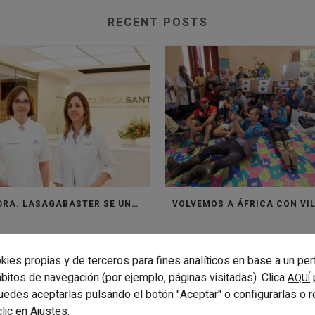
RECENT POSTS
LA DRA. LASAGABASTER SE UNE A LA CLÍNICA SANTISTEBAN PARA REFORZAR EL ÁREA DE ORTODONCIA
kies propias y de terceros para fines analíticos en base a un per
hábitos de navegación (por ejemplo, páginas visitadas). Clica
AQUÍ
uedes aceptarlas pulsando el botón "Aceptar" o configurarlas o 
clic en
.
Ajustes