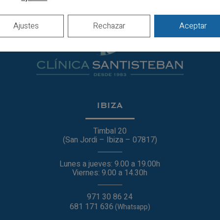
Ajustes
Rechazar
Aceptar
IBIZA
Timbal 20
(San Jordi – Ibiza – 07817)
Lunes a jueves: 9.00 a 19.00h
Viernes: 9.00 a 14.30h
971 30 86 24
681 171 636
(Whatsapp)