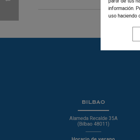
partir de tus 
información. P
uso haciendo 
BILBAO
Alameda Recalde 35A
(Bilbao 48011)
Horario de verano