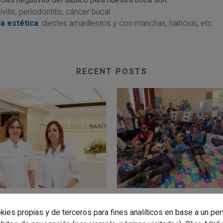
ias negativas del tabaco para nuestra boca son:
givitis, periodontitis, cáncer bucal…
la estética
: dientes amarillentos y con manchas, halitosis, etc.
RECENT POSTS
LA DRA. LASAGABASTER SE UNE A LA CLÍNICA SANTISTEBAN PARA REFORZAR EL ÁREA DE ORTODONCIA
kies propias y de terceros para fines analíticos en base a un per