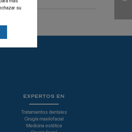
para más
rechazar su
EXPERTOS EN
Tratamientos dentales
Cirugía maxilofacial
Medicina estética