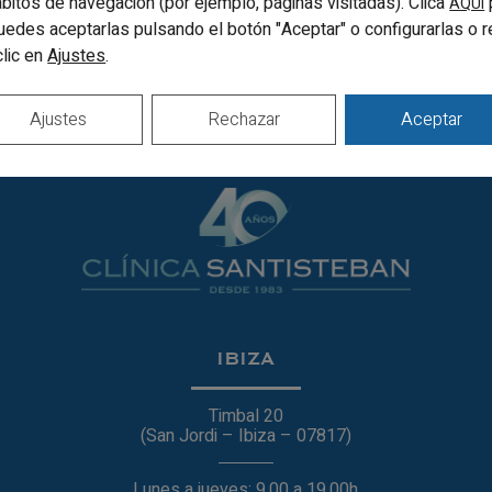
hábitos de navegación (por ejemplo, páginas visitadas). Clica
AQUÍ
uedes aceptarlas pulsando el botón "Aceptar" o configurarlas o 
clic en
.
Ajustes
Ajustes
Rechazar
Aceptar
IBIZA
Timbal 20
(San Jordi – Ibiza – 07817)
Lunes a jueves: 9.00 a 19.00h