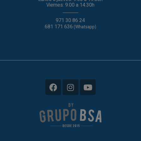
Viernes: 9.00 a 14.30h
971 30 86 24
681 171 636
(Whatsapp)