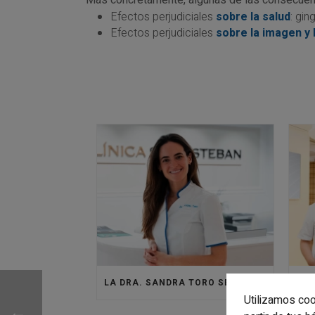
Más concretamente, algunas de las consecuenc
Efectos perjudiciales
sobre la salud
: gin
Efectos perjudiciales
sobre la imagen y 
LA DRA. SANDRA TORO SE INCORPORA A LA CLÍNICA SANTISTEBAN PARA DAR VIDA AL ÁREA DE MEDICINA ESTÉTICA
Utilizamos coo