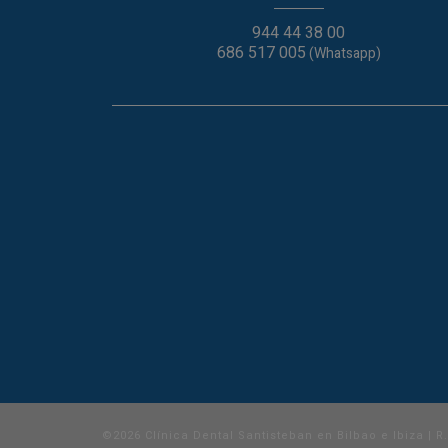
944 44 38 00
686 517 005
(Whatsapp)
©2026 Clínica Dental Santisteban en Bilbao e Ibiza | R.