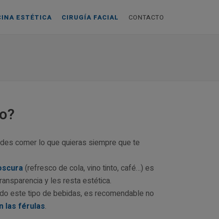
CINA ESTÉTICA
CIRUGÍA FACIAL
CONTACTO
to?
uedes comer lo que quieras siempre que te
oscura
(refresco de cola, vino tinto, café…) es
ransparencia y les resta estética.
ndo este tipo de bebidas, es recomendable no
n las férulas
.