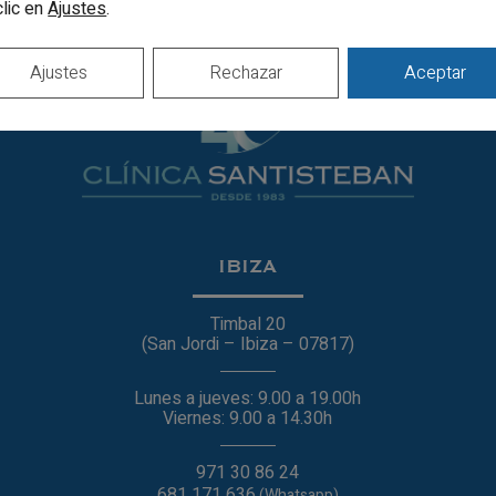
clic en
.
Ajustes
Ajustes
Rechazar
Aceptar
IBIZA
Timbal 20
(San Jordi – Ibiza – 07817)
Lunes a jueves: 9.00 a 19.00h
Viernes: 9.00 a 14.30h
971 30 86 24
681 171 636
(Whatsapp)