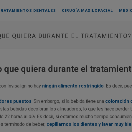
TRATAMIENTOS DENTALES
CIRUGÍA MAXILOFACIAL
MEDI
QUE QUIERA DURANTE EL TRATAMIENTO?
 que quiera durante el tratamien
 con Invisalign no hay
ningún alimento restringido
. Es decir, p
adores puestos
. Sin embargo, si la bebida tiene una
coloración 
estas bebidas decoloran los alineadores, lo que les hace perder t
de 22 horas al día. Es decir, si estamos mucho tiempo consumie
os terminado de beber,
cepillarnos los dientes y lavar muy bie