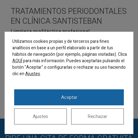
TRATAMIENTOS PERIODONTALES
EN CLÍNICA SANTISTEBAN
Limpieza profiláctica profesional
100%
Utilizamos cookies propias y de terceros para fines
Cirugía periodontal
100%
analíticos en base a un perfil elaborado a partir de tus
hábitos de navegación (por ejemplo, páginas visitadas). Clica
Raspado y alisado radicular bajo la línea de la
AQUÍ
para más información. Puedes aceptarlas pulsando el
encía
100%
botón "Aceptar" o configurarlas o rechazar su uso haciendo
clic en
.
Ajustes
Eliminación del sarro
100%
Educación en hábitos de higiene bucodental
100%
Aceptar
Ajustes
Rechazar