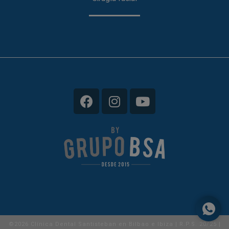
©2026 Clínica Dental Santisteban en Bilbao e Ibiza | R.P.S. 20/25 |