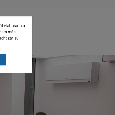
fil elaborado a
para más
rechazar su