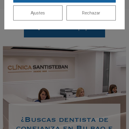
Ajustes
Rechazar
Volver al equipo
¿Buscas dentista de
confianza en Bilbao e