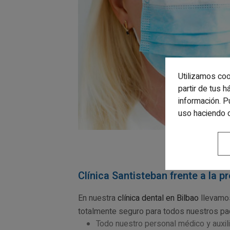
Utilizamos coo
partir de tus 
información. P
uso haciendo 
Clínica Santisteban frente a la p
En nuestra
clínica dental en Bilbao
llevamos
totalmente seguro para todos nuestros pac
Todo nuestro personal médico y auxili