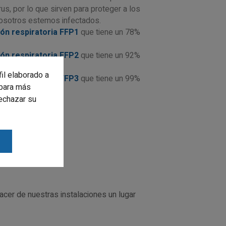
us, por lo que sirven para proteger a los
osotros estemos infectados.
ión respiratoria FFP1
que tiene un 78%
ión respiratoria FFP2
que tiene un 92%
fil elaborado a
ión respiratoria FFP3
que tiene un 99%
para más
rechazar su
acer de nuestras instalaciones un lugar