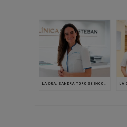
LA DRA. SANDRA TORO SE INCORPORA A LA CLÍNICA SANTISTEBAN PARA DAR VIDA AL ÁREA DE MEDICINA ESTÉTICA