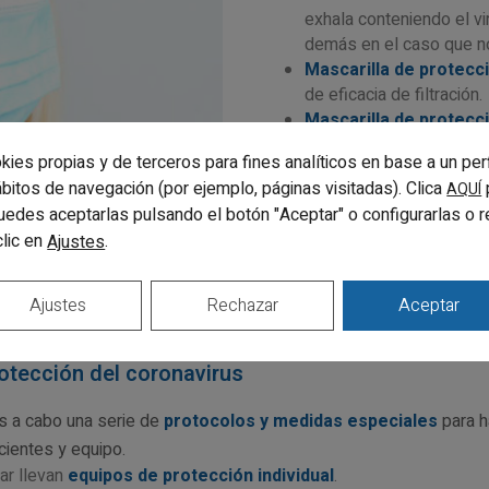
exhala conteniendo el vir
demás en el caso que n
Mascarilla de protecc
de eficacia de filtración.
Mascarilla de protecc
de eficacia de filtración.
kies propias y de terceros para fines analíticos en base a un per
Mascarilla de protecc
hábitos de navegación (por ejemplo, páginas visitadas). Clica
AQUÍ
de eficacia de filtración.
uedes aceptarlas pulsando el botón "Aceptar" o configurarlas o 
clic en
.
Ajustes
Ajustes
Rechazar
Aceptar
rotección del coronavirus
 a cabo una serie de
protocolos y medidas especiales
para h
ientes y equipo.
ar llevan
equipos de protección individual
.