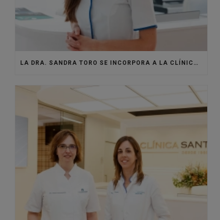
LA DRA. SANDRA TORO SE INCORPORA A LA CLÍNICA SANTISTEBAN PARA DAR VIDA AL ÁREA DE MEDICINA ESTÉTICA