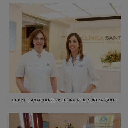
LA DRA. LASAGABASTER SE UNE A LA CLÍNICA SANTISTEBAN PARA REFORZAR EL ÁREA DE ORTODONCIA