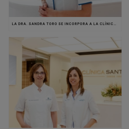
LA DRA. SANDRA TORO SE INCORPORA A LA CLÍNICA SANTISTEBAN PARA DAR VIDA AL ÁREA DE MEDICINA ESTÉTICA