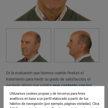
En la evaluación que hicimos cuando finalizó el
tratamiento para medir su grado de satisfacción, el
paciente afirmó que estaba
muy contento con los
resultados
, y que tanto familiares como amigos habían
Utilizamos cookies propias y de terceros para fines
notado la mejora. Puedes comprobar la transformación
analíticos en base a un perfil elaborado a partir de tus
hábitos de navegación (por ejemplo, páginas visitadas). Clica
en el siguiente vídeo: