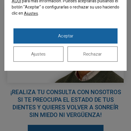
AQUÍ
para más información. Puedes aceptarlas pulsando el
botón "Aceptar" o configurarlas o rechazar su uso haciendo
clic en
.
Ajustes
Aceptar
Ajustes
Rechazar
¡REALIZA TU CONSULTA CON NOSOTROS
SI TE PREOCUPA EL ESTADO DE TUS
DIENTES Y QUIERES VOLVER A SONREÍR
SIN MIEDO NI VERGÜENZA!