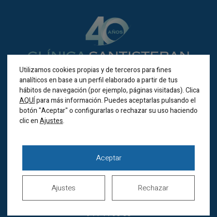
Utilizamos cookies propias y de terceros para fines
analíticos en base a un perfil elaborado a partir de tus
hábitos de navegación (por ejemplo, páginas visitadas). Clica
BILBAO
AQUÍ
para más información. Puedes aceptarlas pulsando el
botón "Aceptar" o configurarlas o rechazar su uso haciendo
clic en
.
Ajustes
Alameda Recalde 35A
(Bilbao 48011)
Horario de verano
Aceptar
Lunes a jueves de
8.00 a 20.00h
Viernes de 8.00 a 15.00h
Ajustes
Rechazar
Sábados cerrados
944 44 38 00