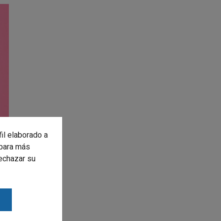
fil elaborado a
para más
rechazar su