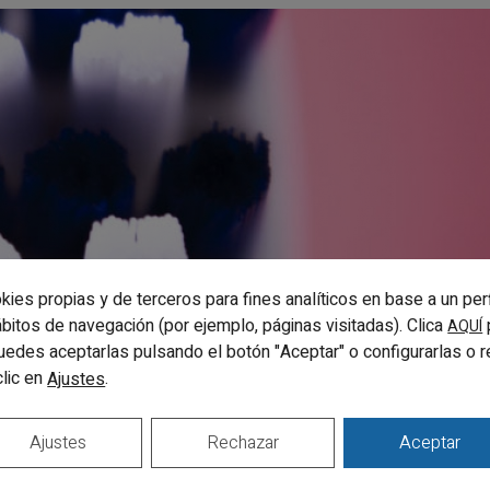
kies propias y de terceros para fines analíticos en base a un per
hábitos de navegación (por ejemplo, páginas visitadas). Clica
AQUÍ
uedes aceptarlas pulsando el botón "Aceptar" o configurarlas o 
clic en
.
Ajustes
I TIENES GINGIVITIS Y ARMAS
Ajustes
Rechazar
Aceptar