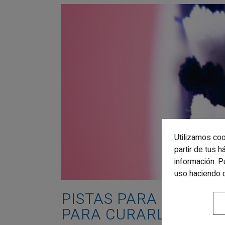
Utilizamos coo
partir de tus 
información. P
uso haciendo 
PISTAS PARA SABER S
PARA CURARLA