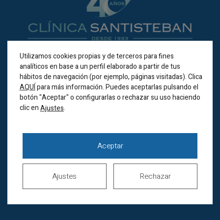
Utilizamos cookies propias y de terceros para fines
analíticos en base a un perfil elaborado a partir de tus
BILBAO
hábitos de navegación (por ejemplo, páginas visitadas). Clica
AQUÍ
para más información. Puedes aceptarlas pulsando el
Alameda Recalde 35A
botón "Aceptar" o configurarlas o rechazar su uso haciendo
(Bilbao 48011)
clic en
.
Ajustes
Horario de verano
Lunes a jueves de
8.00 a 20.00h
Aceptar
Viernes de 8.00 a 15.00h
Sábados cerrados
Ajustes
Rechazar
944 44 38 00
686 517 005
(Whatsapp)