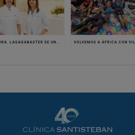
LA DRA. LASAGABASTER SE UNE A LA CLÍNICA SANTISTEBAN PARA REFORZAR EL ÁREA DE ORTODONCIA