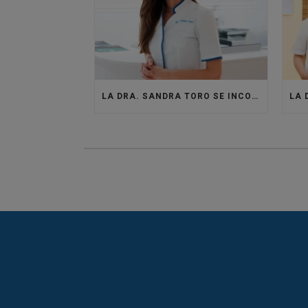
LA DRA. SANDRA TORO SE INCORPORA A LA CLÍNICA SANTISTEBAN PARA DAR VIDA AL ÁREA DE MEDICINA ESTÉTICA