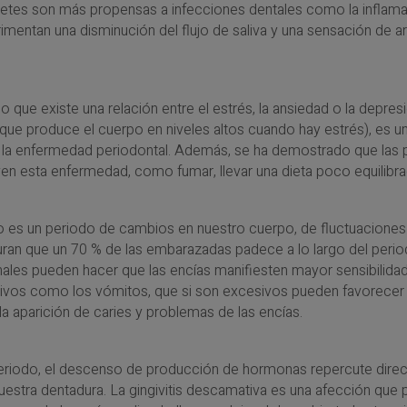
etes son más propensas a infecciones dentales como la inflamaci
imentan una disminución del flujo de saliva y una sensación de ar
 que existe una relación entre el estrés, la ansiedad o la depre
que produce el cuerpo en niveles altos cuando hay estrés), es un
a la enfermedad periodontal. Además, se ha demostrado que la
n esta enfermedad, como fumar, llevar una dieta poco equilibrad
 es un periodo de cambios en nuestro cuerpo, de fluctuaciones 
ran que un 70 % de las embarazadas padece a lo largo del perio
les pueden hacer que las encías manifiesten mayor sensibilidad 
vos como los vómitos, que si son excesivos pueden favorecer la
a aparición de caries y problemas de las encías.
periodo, el descenso de producción de hormonas repercute direc
uestra dentadura. La gingivitis descamativa es una afección que